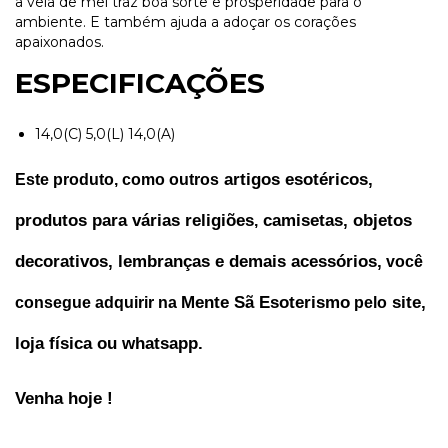
a vela de mel traz boa sorte e prosperidade para o
ambiente. E também ajuda a adoçar os corações
apaixonados.
ESPECIFICAÇÕES
14,0(C) 5,0(L) 14,0(A)
 artigos esotéricos, 
Este produto, como outros
produtos para várias religiões
 camisetas, objetos 
,
decorativos, lembranças e demais acessórios,
 você 
Mente Sã Esoterismo
 site, 
consegue adquirir na 
 pelo
loja física ou whatsapp.
Venha hoje !