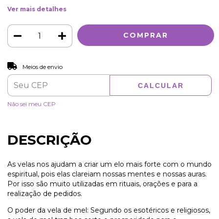
Ver mais detalhes
ALTERAR CEP
Entregas para o CEP:
Meios de envio
CALCULAR
Não sei meu CEP
DESCRIÇÃO
As velas nos ajudam a criar um elo mais forte com o mundo
espiritual, pois elas clareiam nossas mentes e nossas auras.
Por isso são muito utilizadas em rituais, orações e para a
realização de pedidos.
O poder da vela de mel: Segundo os esotéricos e religiosos,