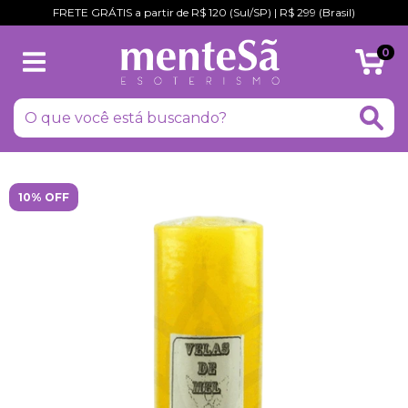
FRETE GRÁTIS a partir de R$ 120 (Sul/SP) | R$ 299 (Brasil)
0
10% OFF