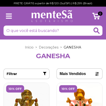
FRETE GRÁTIS a partir de R$ 120 (Sul/SP) | R$ 299 (Brasil)
0
Início
>
Decorações
>
GANESHA
GANESHA
Filtrar
10% OFF
10% OFF