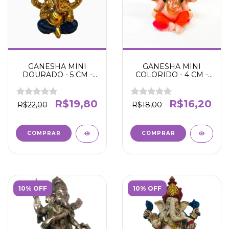
GANESHA MINI
GANESHA MINI
DOURADO - 5 CM -
COLORIDO - 4 CM -
SABEDORIA -
Deus da sabedoria -
PROTEÇÃO - DEUS
Fortuna - Abre
DO INTELECTO -
caminhos - Remove
R$19,80
R$16,20
R$22,00
R$18,00
RIQUEZA -
obstáculos -
10% OFF
10% OFF