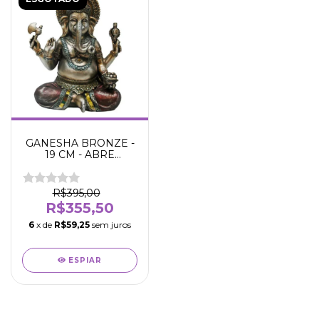
GANESHA BRONZE -
19 CM - ABRE
CAMINNHOS -
RIQUEZA -
PROTEÇÃO -
R$395,00
SABEDORIA -
R$355,50
6
x de
R$59,25
sem juros
ESPIAR