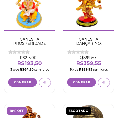
GANESHA
GANESHA
PROSPERIDADE
DANÇARINO
COLORIDO - 18 CM -
DOURADO - 24 CM -
SABEDORIA -
Sucesso -
PROTEÇÃO -
Prosperidade- Abre
R$215,00
R$399,50
RIQUEZA -
Caminhos - Sabedoria
R$193,50
R$359,55
ABUNDÂNCIA -
- Intelecto - Remove
REMOVEDOR DE
obstáculos -
3
x de
R$64,50
sem juros
6
x de
R$59,93
sem juros
OBSTÁCULOS
10% OFF
ESGOTADO