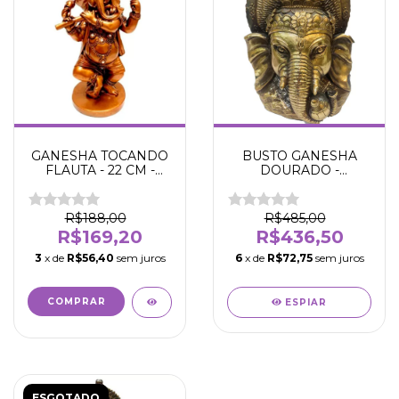
GANESHA TOCANDO
BUSTO GANESHA
FLAUTA - 22 CM -
DOURADO -
DEUS DO
REMOVEDOR
INTELECTO-
OBSTÁCULOS - 27 CM
SABEDORIA -
- Sucesso - Sabedoria -
R$188,00
R$485,00
AUTOCONHECIMENTO
Abre caminhos -
R$169,20
R$436,50
- RIQUEZA -
Crescimento Espiritual
3
x de
R$56,40
sem juros
6
x de
R$72,75
sem juros
ESPIAR
ESGOTADO