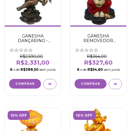
GANESHA
GANESHA
DANÇARINO -
REMOVEDOR
SUCESSO -
OBSTÁCULOS -
VERONESE - 43 CM -
COLOR 25 CM -DEUS
Suesso - Fortuna -
DA FORTUNA -
R$2.590,00
R$364,00
Proteção - Intelecto -
RIQUEZA-
R$2.331,00
R$327,60
Remove obstáculos
PROTEÇÃO -
SABEDORIA
6
x de
R$388,50
sem juros
6
x de
R$54,60
sem juros
10% OFF
10% OFF