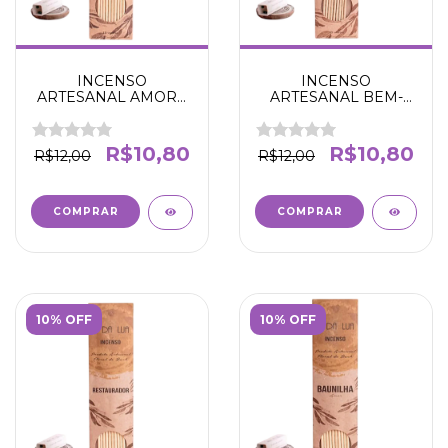
INCENSO
INCENSO
ARTESANAL AMORA
ARTESANAL BEM-
E CANELA - SORTE E
ESTAR - ENERGIA
SUCESSO - N' DA LUA
POSITIVAS E BONS
FLUÍDOS -N' DA LUA
R$10,80
R$10,80
R$12,00
R$12,00
10% OFF
10% OFF