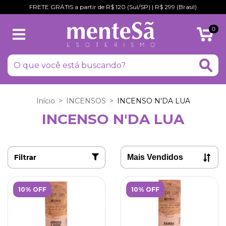
FRETE GRÁTIS a partir de R$ 120 (Sul/SP) | R$ 299 (Brasil)
0
Início
>
INCENSOS
>
INCENSO N'DA LUA
INCENSO N'DA LUA
Filtrar
10% OFF
10% OFF