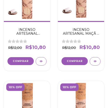
INCENSO
INCENSO
ARTESANAL
ARTESANAL MAÇÃ E
ALECRIM -
CANELA - AMOR
CRIATIVIDADE E
AFETO E
ATENÇÃO -N' DA LUA
RELACIONAMENTOS
R$10,80
R$10,80
R$12,00
R$12,00
- N' DA LUA
10% OFF
10% OFF