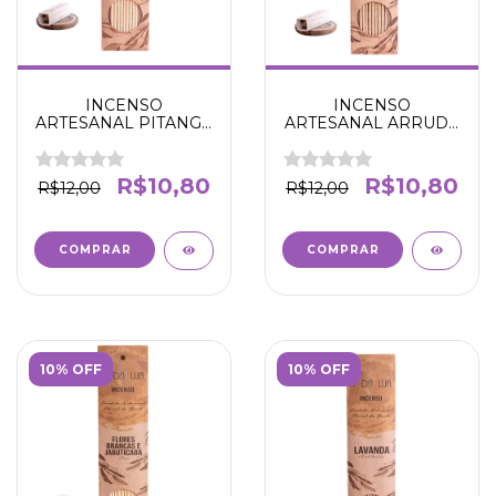
INCENSO
INCENSO
ARTESANAL PITANGA
ARTESANAL ARRUDA
NEGRA -
- LIMPEZA E
SEGURANÇA E AMOR
PURIFICAÇÃO - N' DA
PRÓPRIO -N' DA LUA
LUA
R$10,80
R$10,80
R$12,00
R$12,00
10% OFF
10% OFF