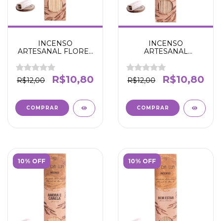
INCENSO
INCENSO
ARTESANAL FLORES
ARTESANAL
BRANCAS E
LAVANDA - SOSSEGO
JABUTICABA -
E CONTENTAMENTO
PURIFICAÇÃO E
- N' DA LUA
R$10,80
R$10,80
R$12,00
R$12,00
SEGURANÇA- N' DA
LUA
10% OFF
10% OFF