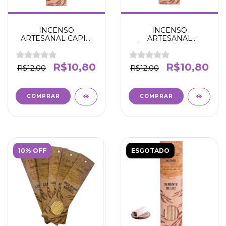
INCENSO
INCENSO
ARTESANAL CAPIM
ARTESANAL
CHEIROSO -
SÂNDALO - LIBERTA
AFETIVIDADE E
CORAÇÃO, NOVOS
DESCANSO -N' DA
SENTIMENTOS - N'
R$10,80
R$10,80
R$12,00
R$12,00
LUA
DA LUA
10% OFF
ESGOTADO