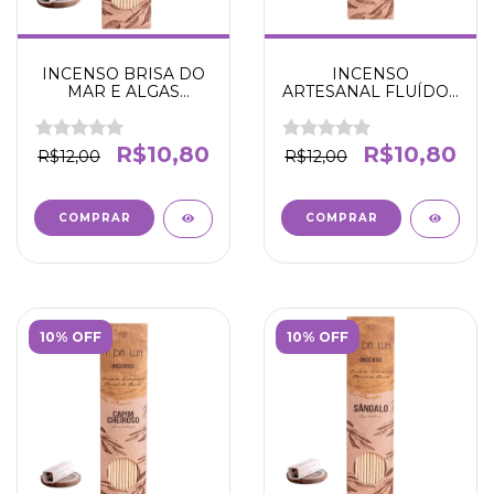
INCENSO BRISA DO
INCENSO
MAR E ALGAS
ARTESANAL FLUÍDOS
MARINHAS - N' DA
DA FLORESTA -
LUA
EQUILÍBRIO E
HARMONIA -N' DA
R$10,80
R$10,80
R$12,00
R$12,00
LUA
10% OFF
10% OFF