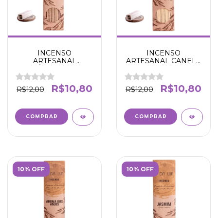
INCENSO
INCENSO
ARTESANAL
ARTESANAL CANELA
SÂNDALO E
- PROSPERIDADE
PATCHOULI -
ESTIMULA AUTO
SABEDORIA E
ESTIMA - N' DA LUA
R$10,80
R$10,80
R$12,00
R$12,00
CONFIANÇA -N' DA
LUA
10% OFF
10% OFF