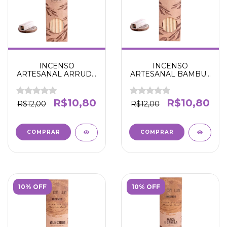
INCENSO
INCENSO
ARTESANAL ARRUDA
ARTESANAL BAMBU -
E GUINÉ - LIMPEZA E
PROSPERIDADE
AFASTA ENERGIA
SORTE -N' DA LUA
NEGATIVA - N' DA
R$10,80
R$10,80
R$12,00
R$12,00
LUA
10% OFF
10% OFF