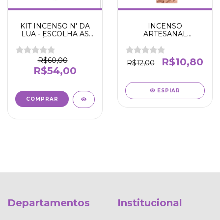
KIT INCENSO N' DA
INCENSO
LUA - ESCOLHA AS
ARTESANAL
FRAGÂNCIAS - VER
SEMENTE DE LUZ -
OPÇÕES - kit com 5
N' DA LUA
caixas
R$60,00
R$10,80
R$12,00
R$54,00
ESPIAR
Departamentos
Institucional