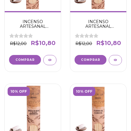
INCENSO
INCENSO
ARTESANAL
ARTESANAL
RESTAURADOR -
BAUNILHA - AMOR E
PROTEGE E
AUTO ESTIMA - N' DA
RESTAURA A AURA -
LUA
R$10,80
R$10,80
R$12,00
R$12,00
N' DA LUA
10% OFF
10% OFF