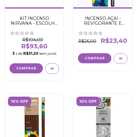
KIT INCENSO
INCENSO AÇAI -
NIRVANA - ESCOLHA
REVIGORANTE E
AS FRAGRÂNCIAS -
ENERGIZANTE -
KIT COM 4 CAIXAS
NIRVANA -5 VARETAS
R$104,00
R$23,40
R$26,00
R$93,60
3
x de
R$31,20
sem juros
10% OFF
10% OFF