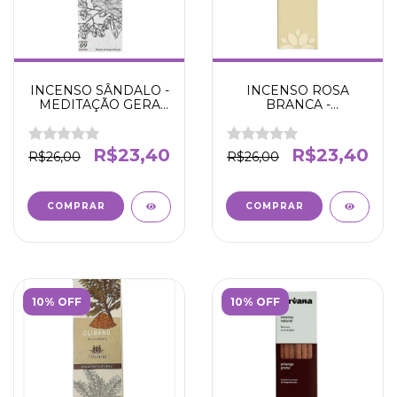
INCENSO SÂNDALO -
INCENSO ROSA
MEDITAÇÃO GERA
BRANCA -
CORAGEM E
RELAXAMENTO E
CONFIANÇA -
TRANQUILIDADE -
NIRVANA
NIRVANA
R$23,40
R$23,40
R$26,00
R$26,00
10% OFF
10% OFF