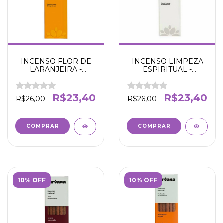
INCENSO FLOR DE
INCENSO LIMPEZA
LARANJEIRA -
ESPIRITUAL -
HARMONIZA O
LIMPEZA
AMBIENTE -
ENERGETICA E
NIRVANA
ESPIRITUAL -
R$23,40
R$23,40
R$26,00
R$26,00
NIRVANA
10% OFF
10% OFF