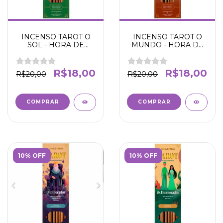
INCENSO TAROT O
INCENSO TAROT O
SOL - HORA DE
MUNDO - HORA DE
ATRAIR O SUCESSO
AGRADECER UMA
COM VITALIDADE -
JORNADA
LARANJA DOCE E
REALIZADA -
R$18,00
R$18,00
R$20,00
R$20,00
CARDAMOMO -
FRANKINCENSE E
NIRVANA CASA
MUSGO DE
RITTUA - 8 VARETAS
CARVALHO -
NIRVANA CASA
RITTUA - 8 VARETAS
10% OFF
10% OFF