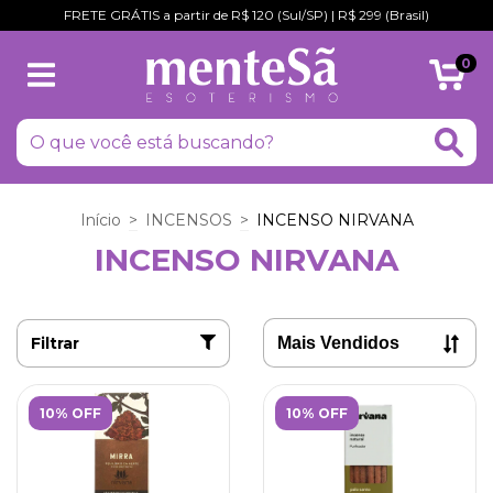
FRETE GRÁTIS a partir de R$ 120 (Sul/SP) | R$ 299 (Brasil)
0
Início
>
INCENSOS
>
INCENSO NIRVANA
INCENSO NIRVANA
Filtrar
10% OFF
10% OFF