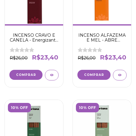
INCENSO CRAVO E
INCENSO ALFAZEMA
CANELA - Energizante
E MEL - ABRE
- Acolhedor- Harmonia
CAMINHO - NIRVANA
- Purificação -
Proteção- NIRVANA
R$23,40
R$23,40
R$26,00
R$26,00
10% OFF
10% OFF