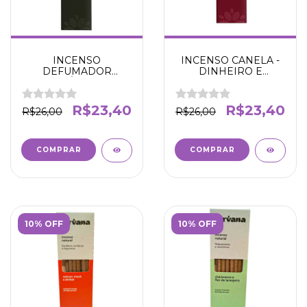
INCENSO
INCENSO CANELA -
DEFUMADOR
DINHEIRO E
XAMÂNICO -
PROSPERIDADE -
DEFUMAÇÃO E
NIRVANA
LIMPEZA E
R$23,40
R$23,40
R$26,00
R$26,00
PURIFICAÇÃO-
NIRVANA
10% OFF
10% OFF