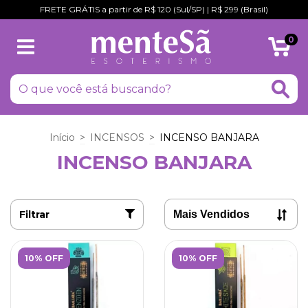
FRETE GRÁTIS a partir de R$ 120 (Sul/SP) | R$ 299 (Brasil)
0
Início
>
INCENSOS
>
INCENSO BANJARA
INCENSO BANJARA
Filtrar
10% OFF
10% OFF