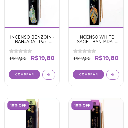
INCENSO BENZOIN -
INCENSO WHITE
BANJARA - Paz -
SAGE - BANJARA -
Equilíbrio -
Promove boas
Espiritualidade -
Energias -
Introspecção
Harmonização -
R$19,80
R$19,80
R$22,00
R$22,00
Reduz tensão e
ansiedade
10% OFF
10% OFF