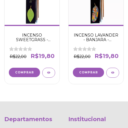
INCENSO
INCENSO LAVANDER
SWEETGRASS -
- BANJARA -
BANJARA -
Restaurador - Conexão
Purificação - Harmonia
espiritual -
- Elevação Espiritual -
Harmonização - Boas
R$19,80
R$19,80
R$22,00
R$22,00
Atrai boas vibrações
vibrações
Departamentos
Institucional