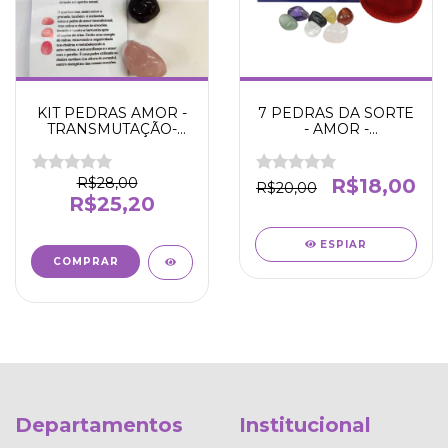
KIT PEDRAS AMOR -
7 PEDRAS DA SORTE
TRANSMUTAÇÃO-
- AMOR -
AMOR - AUTOESTIMA
ESPIRITUALIDADE -
- LIMPEZA
PROTEÇÃO - SAÚDE -
PAZ -
R$28,00
R$18,00
R$20,00
PROSPERIDADE -
R$25,20
AMIZADE
ESPIAR
Departamentos
Institucional