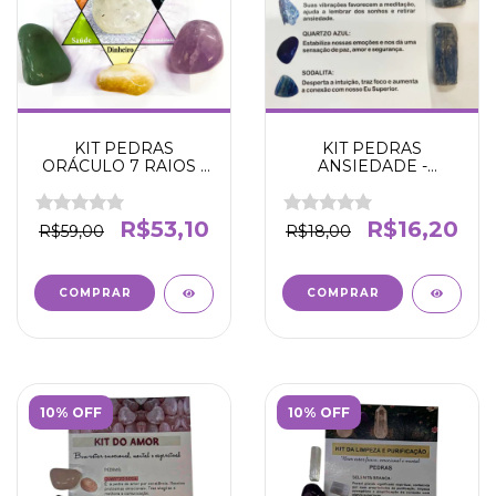
KIT PEDRAS
KIT PEDRAS
ORÁCULO 7 RAIOS -
ANSIEDADE -
Amor- Proteção -
Conexão - Foco -
Espiritualidade -
Ansiolítico - Bem-estar
Dinheiro - Saúde -
- Intuição
R$53,10
R$16,20
R$59,00
R$18,00
Trabalho
10% OFF
10% OFF