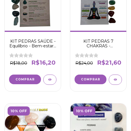
KIT PEDRAS 7
KIT PEDRAS SAÚDE -
CHAKRAS -
Equilíbrio - Bem-estar -
Aterramento -
Amplificador - Clareza
Criatividade - Poder
pessoal - Paz -
R$21,60
R$16,20
R$24,00
R$18,00
Comunicação -
Intuição - Conexão
10% OFF
10% OFF