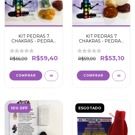
KIT PEDRAS 7
KIT PEDRAS 7
CHAKRAS - PEDRAS
CHAKRAS - PEDRAS
BRUTAS - Energia vital
ROLADAS -
- Harmonização -
HARMONIA - BEM-
Propósito -
ESTAR - EQUILÍBRIO
R$59,40
R$53,10
R$66,00
R$59,00
Determonação -
Coragem
10% OFF
ESGOTADO