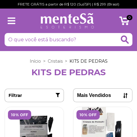
FRETE GRÁTIS a partir de R$ 120 (Sul/SP) | R$ 299 (Brasil)
0
Início
>
Cristais
>
KITS DE PEDRAS
KITS DE PEDRAS
Filtrar
10% OFF
10% OFF