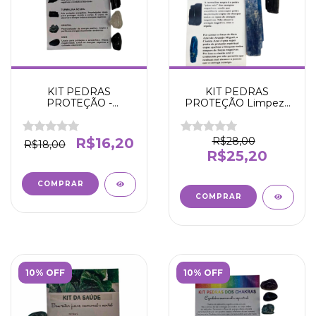
KIT PEDRAS
KIT PEDRAS
PROTEÇÃO -
PROTEÇÃO Limpeza
Harmonia - Segurança
espiritual - Equilíbrio -
- Limpeza e
Determinação -
Purificação
Proteção
R$16,20
R$28,00
R$18,00
R$25,20
10% OFF
10% OFF