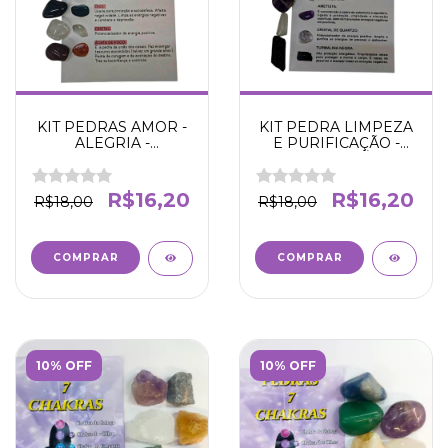
KIT PEDRAS AMOR -
KIT PEDRA LIMPEZA
ALEGRIA -
E PURIFICAÇÃO -
COMUNICAÇÃO -
BEM ESTAR FÍSICO,
PROTEÇÃO -
EMOCIONAL E
AMPLIFICAÇÃO -
MENTAL
R$16,20
R$16,20
R$18,00
R$18,00
ATERRAMENTO -
PAIXÃO
10% OFF
10% OFF