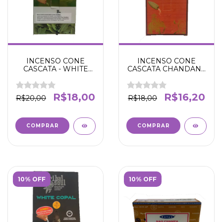
INCENSO CONE
INCENSO CONE
CASCATA - WHITE
CASCATA CHANDAN -
SAGE - BALAJI - Cura -
BALAJI - ENERGIAS
Limpeza energética -
POSITIVAS -
Proteção - Boas
ELEVAÇÃO DA
R$18,00
R$16,20
R$20,00
R$18,00
vibrações-
CONSCIÊNCIA -
EQUILÍBRIO - CRIA
UMA ATMOSFERA DE
BEM-ESTAR
10% OFF
10% OFF