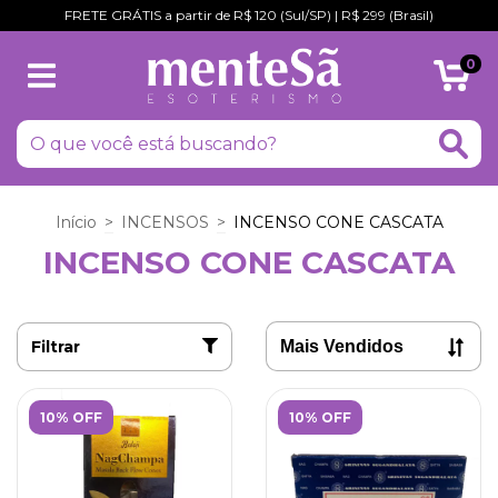
FRETE GRÁTIS a partir de R$ 120 (Sul/SP) | R$ 299 (Brasil)
0
Início
>
INCENSOS
>
INCENSO CONE CASCATA
INCENSO CONE CASCATA
Filtrar
10% OFF
10% OFF