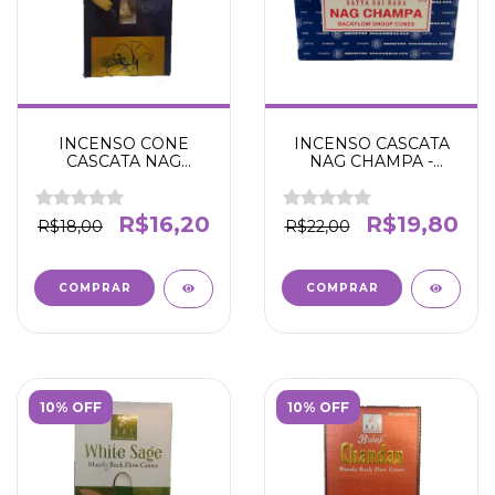
INCENSO CONE
INCENSO CASCATA
CASCATA NAG
NAG CHAMPA -
CHAMPA - BALAJI -
SATYA - Elevação da
AROMATERAPIA -
espiritualidade -
CALMANTE -
Autoconhecimento
R$16,20
R$19,80
R$18,00
R$22,00
ELEVAÇÃO
ESPIRITUAL
10% OFF
10% OFF