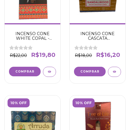
INCENSO CONE
INCENSO CONE
WHITE COPAL -
CASCATA
TRIBAL SOUL -
SANDALWOOD -
Purificação e Limpeza
SATYA - Tranquilizante
- Rituais e Celebrações
- Acolhimento -
R$19,80
R$16,20
R$22,00
R$18,00
- Mudanças Positivas
Harmonia - Bem-
estar -
10% OFF
10% OFF