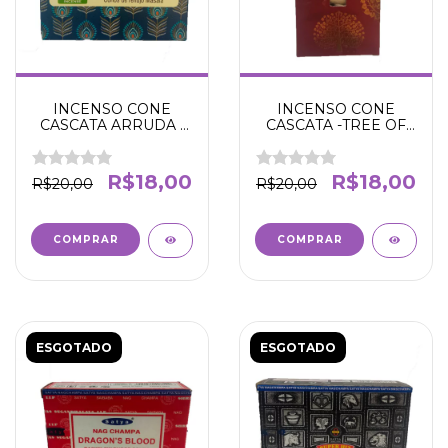
INCENSO CONE
INCENSO CONE
CASCATA ARRUDA -
CASCATA -TREE OF
NAMASTE - Fortalece
LIFE - BALAJI -
o espírito - Afasta más
Transmutação e
energias -
Purificação de
R$18,00
R$18,00
R$20,00
R$20,00
Aromatizante -
Energias - Cura - Bem-
Agradável
estar
ESGOTADO
ESGOTADO