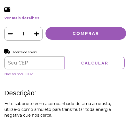
Ver mais detalhes
ALTERAR CEP
Entregas para o CEP:
Meios de envio
CALCULAR
Não sei meu CEP
Descrição:
Este sabonete vem acompanhado de uma ametista,
utilize-o como amuleto para transmutar toda energia
negativa que nos cerca.