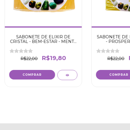
SABONETE DE ELIXIR DE
SABONETE DE E
CRISTAL - BEM-ESTAR - MENTE
- PROSPERI
SÃ - (65GRAMAS)
GRA
R$19,80
R$22,00
R$22,00