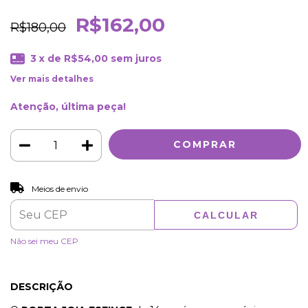
R$162,00
R$180,00
3
x de
R$54,00
sem juros
Ver mais detalhes
Atenção, última peça!
ALTERAR CEP
Entregas para o CEP:
Meios de envio
CALCULAR
Não sei meu CEP
DESCRIÇÃO