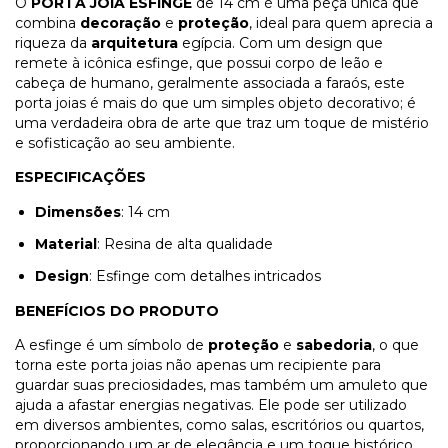
O
PORTA JOIA ESFINGE
de 14 cm é uma peça única que
combina
decoração
e
proteção
, ideal para quem aprecia a
riqueza da
arquitetura
egípcia. Com um design que
remete à icônica esfinge, que possui corpo de leão e
cabeça de humano, geralmente associada a faraós, este
porta joias é mais do que um simples objeto decorativo; é
uma verdadeira obra de arte que traz um toque de mistério
e sofisticação ao seu ambiente.
ESPECIFICAÇÕES
Dimensões
: 14 cm
Material
: Resina de alta qualidade
Design
: Esfinge com detalhes intricados
BENEFÍCIOS DO PRODUTO
A esfinge é um símbolo de
proteção
e
sabedoria
, o que
torna este porta joias não apenas um recipiente para
guardar suas preciosidades, mas também um amuleto que
ajuda a afastar energias negativas. Ele pode ser utilizado
em diversos ambientes, como salas, escritórios ou quartos,
proporcionando um ar de elegância e um toque histórico.