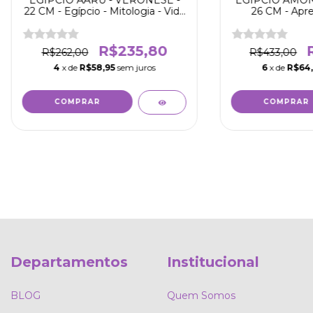
EGÍPCIO AARU - VERONESE -
EGÍPCIO AMON
22 CM - Egípcio - Mitologia - Vida
26 CM - Apre
após a morte - Busca pela
diversas for
felicidade eterna
carneiro) - Ele
Deus do s
R$235,80
R$262,00
R$433,00
4
x de
R$58,95
sem juros
6
x de
R$64
Departamentos
Institucional
BLOG
Quem Somos