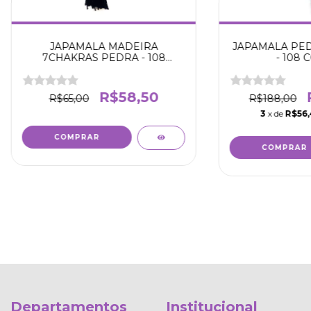
JAPAMALA MADEIRA
JAPAMALA PED
7CHAKRAS PEDRA - 108
- 108 
CONTAS
R$58,50
R$65,00
R$188,00
3
x de
R$56
Departamentos
Institucional