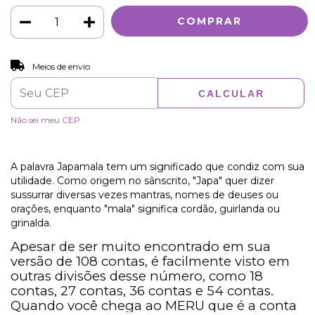
ALTERAR CEP
Entregas para o CEP:
Meios de envio
CALCULAR
Não sei meu CEP
A palavra Japamala tem um significado que condiz com sua
utilidade. Como origem no sânscrito, "Japa" quer dizer
sussurrar diversas vezes mantras, nomes de deuses ou
orações, enquanto "mala" significa cordão, guirlanda ou
grinalda.
Apesar de ser muito encontrado em sua
versão de
108 contas,
é facilmente visto em
outras divisões desse número, como 18
contas, 27 contas, 36 contas e 54 contas.
Quando você chega ao
MERU
que é a conta