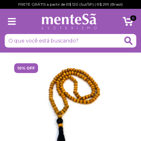
FRETE GRÁTIS a partir de R$ 120 (Sul/SP) | R$ 299 (Brasil)
0
10% OFF