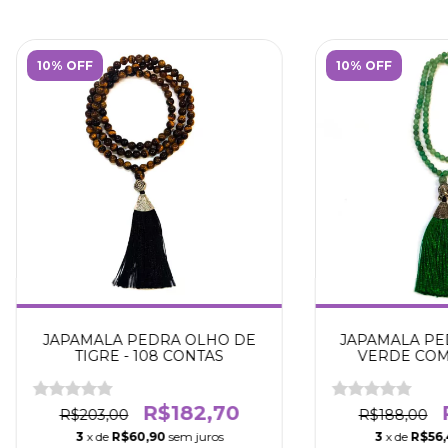
10% OFF
10% OFF
JAPAMALA PEDRA OLHO DE
JAPAMALA PE
TIGRE - 108 CONTAS
VERDE COM 
CONTAS - 
R$182,70
R$203,00
R$188,00
3
x de
R$60,90
sem juros
3
x de
R$56