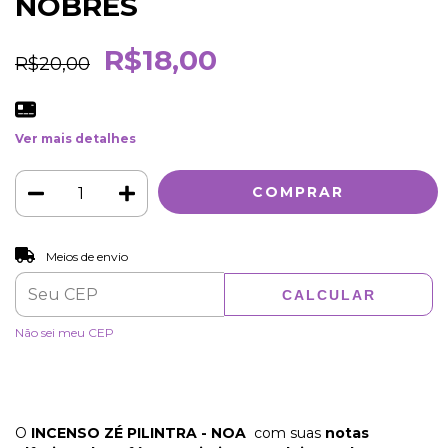
NOBRES
R$18,00
R$20,00
Ver mais detalhes
ALTERAR CEP
Entregas para o CEP:
Meios de envio
CALCULAR
Não sei meu CEP
O
INCENSO ZÉ PILINTRA - NOA
com suas
notas