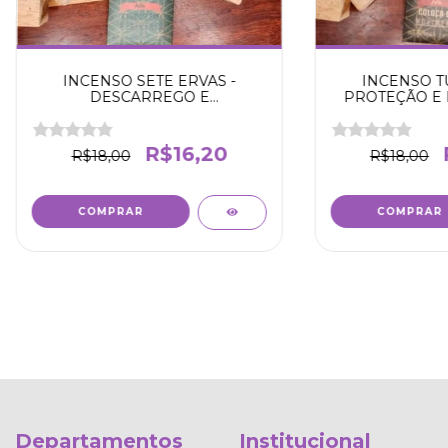
INCENSO SETE ERVAS -
INCENSO T
DESCARREGO E
PROTEÇÃO E 
TRANSMUTAÇÃO - NOA
R$16,20
R$18,00
R$18,00
Departamentos
Institucional