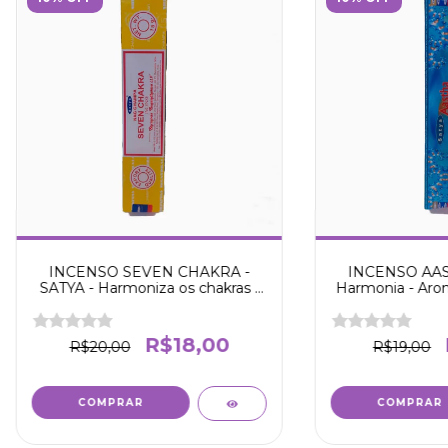
INCENSO SEVEN CHAKRA -
INCENSO AAST
SATYA - Harmoniza os chakras -
Harmonia - Arom
Purifica energias - Cria clima
para meditação 
acolhedor -
e m
R$18,00
R$20,00
R$19,00