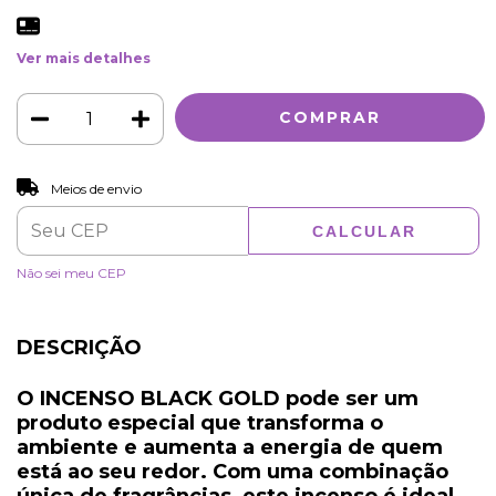
Ver mais detalhes
ALTERAR CEP
Entregas para o CEP:
Meios de envio
CALCULAR
Não sei meu CEP
DESCRIÇÃO
O
INCENSO BLACK GOLD pode ser
um
produto especial que transforma o
ambiente e aumenta a energia de quem
está ao seu redor. Com uma combinação
única de fragrâncias, este incenso é ideal