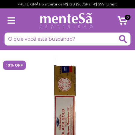
FRETE GRÁTIS a partir de R$ 120 (Sul/SP) | R$ 299 (Brasil)
0
10% OFF