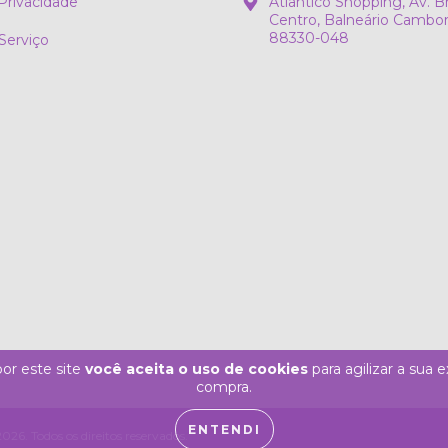
 Privacidade
Atlântico Shopping, Av. Bra
Centro, Balneário Cambori
88330-048
Serviço
or este site
você aceita o uso de cookies
para agilizar a sua 
compra.
ENTENDI
6. Todos os direitos reservados.