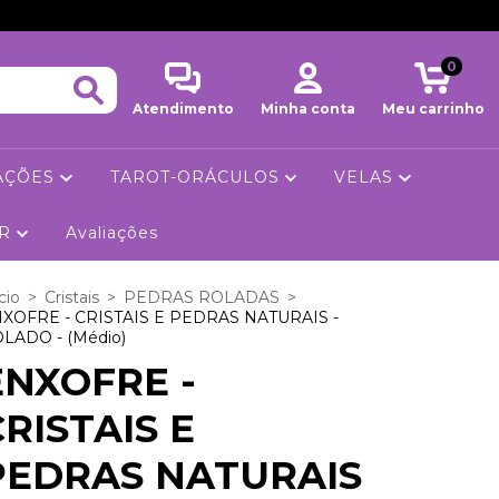
0
Atendimento
Minha conta
Meu carrinho
RAÇÕES
TAROT-ORÁCULOS
VELAS
AR
Avaliações
cio
>
Cristais
>
PEDRAS ROLADAS
>
XOFRE - CRISTAIS E PEDRAS NATURAIS -
LADO - (Médio)
ENXOFRE -
CRISTAIS E
PEDRAS NATURAIS