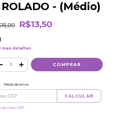
- ROLADO - (Médio)
R$13,50
$15,00
r mais detalhes
ALTERAR CEP
regas para o CEP:
Meios de envio
CALCULAR
o sei meu CEP