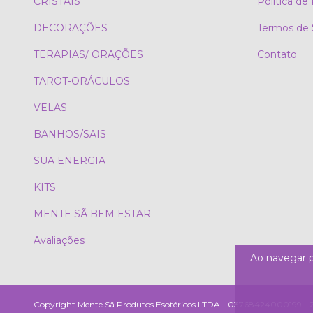
CRISTAIS
Política de
DECORAÇÕES
Termos de 
TERAPIAS/ ORAÇÕES
Contato
TAROT-ORÁCULOS
VELAS
BANHOS/SAIS
SUA ENERGIA
KITS
MENTE SÃ BEM ESTAR
Avaliações
Ao navegar p
Copyright Mente Sã Produtos Esotéricos LTDA - 03768424000199 - 202