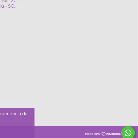
sil, 1271 -
ú - SC,
experiência de