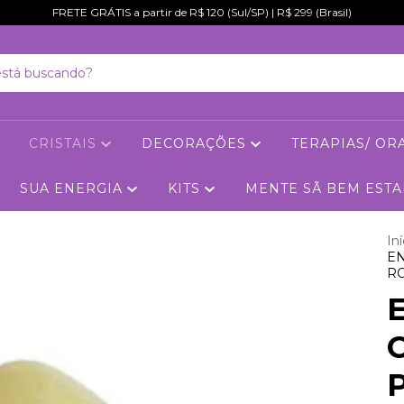
FRETE GRÁTIS a partir de R$ 120 (Sul/SP) | R$ 299 (Brasil)
CRISTAIS
DECORAÇÕES
TERAPIAS/ O
SUA ENERGIA
KITS
MENTE SÃ BEM EST
Iní
EN
RO