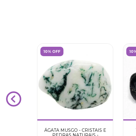
10% OFF
10
STAIS E
ÁGATA MUSGO - CRISTAIS E
AIS -
PEDRAS NATURAIS -