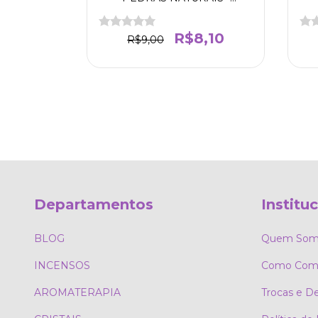
EXPRESSÃO
CRIATIVIDADE - PROTEÇÃO -
S
FORÇA - EQUILÍBRIO
EMOCIONAL - CONEXÃO
,10
R$8,10
R$9,00
COM A NATUREZA
Departamentos
Institu
BLOG
Quem Som
INCENSOS
Como Comp
AROMATERAPIA
Trocas e D