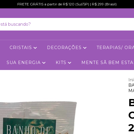
FRETE GRÁTIS a partir de R$ 120 (Sul/SP) | R$ 299 (Brasil)
CRISTAIS
DECORAÇÕES
TERAPIAS/ O
SUA ENERGIA
KITS
MENTE SÃ BEM EST
Iní
BA
M
2