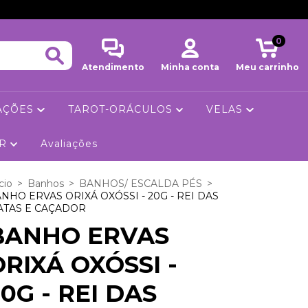
0
Atendimento
Minha conta
Meu carrinho
RAÇÕES
TAROT-ORÁCULOS
VELAS
AR
Avaliações
cio
>
Banhos
>
BANHOS/ ESCALDA PÉS
>
NHO ERVAS ORIXÁ OXÓSSI - 20G - REI DAS
ATAS E CAÇADOR
BANHO ERVAS
ORIXÁ OXÓSSI -
0G - REI DAS