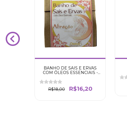
VAS -
BANHO DE SAIS E ERVAS
 (PARA
COM ÓLEOS ESSENCIAIS -
)
ATRAÇÃO
8,00
R$16,20
R$18,00