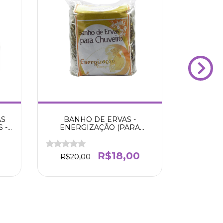
AS
BANHO DE ERVAS -
BANHO 
 -
ENERGIZAÇÃO (PARA
COM ÓL
CHUVEIRO)
PR
R$18,00
R$20,00
R$18,