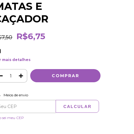
MATAS E
CAÇADOR
R$6,75
$7,50
r mais detalhes
ALTERAR CEP
regas para o CEP:
Meios de envio
CALCULAR
o sei meu CEP