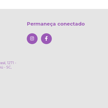
Permaneça conectado
sil, 1271 -
ú - SC,