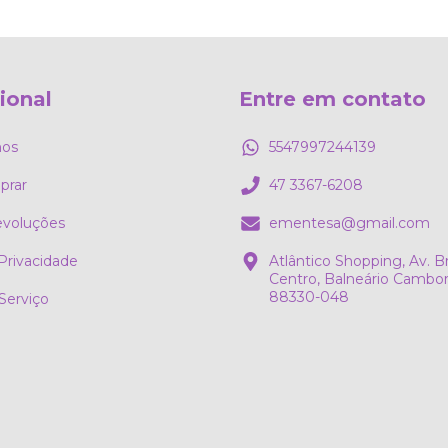
cional
Entre em contato
os
5547997244139
rar
47 3367-6208
evoluções
ementesa@gmail.com
 Privacidade
Atlântico Shopping, Av. Bra
Centro, Balneário Cambori
88330-048
Serviço