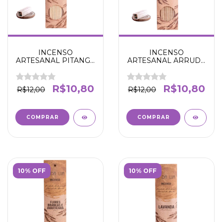
INCENSO
INCENSO
ARTESANAL PITANGA
ARTESANAL ARRUDA
NEGRA -
- LIMPEZA E
SEGURANÇA E AMOR
PURIFICAÇÃO - N' DA
PRÓPRIO -N' DA LUA
LUA
R$10,80
R$10,80
R$12,00
R$12,00
10% OFF
10% OFF