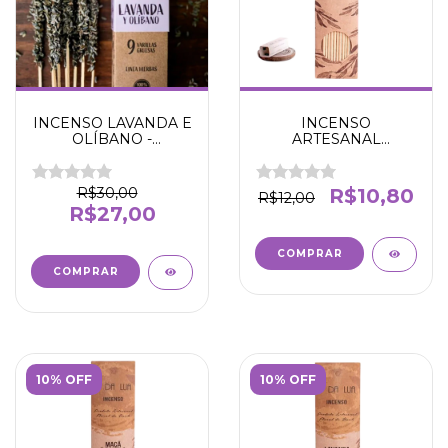
INCENSO LAVANDA E
INCENSO
OLÍBANO -
ARTESANAL
CALMANTE E
ALECRIM -
RELAXANTE -
CRIATIVIDADE E
SAGRADA MADRE
ATENÇÃO -N' DA LUA
R$30,00
R$10,80
R$12,00
R$27,00
10% OFF
10% OFF