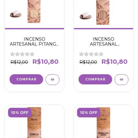
INCENSO
INCENSO
ARTESANAL PITANGA
ARTESANAL
E DAMA DA NOITE -
SÂNDALO E
AFORDISÍACO
PATCHOULI -
ESTIMULANTE - N' DA
SABEDORIA E
R$10,80
R$10,80
R$12,00
R$12,00
LUA
CONFIANÇA -N' DA
LUA
10% OFF
10% OFF