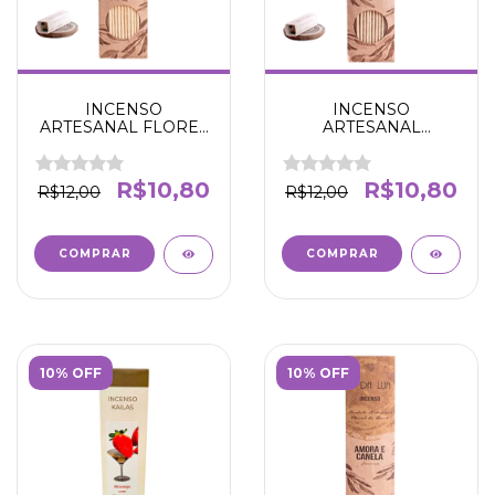
INCENSO
INCENSO
ARTESANAL FLORES
ARTESANAL
BRANCAS E
LAVANDA - SOSSEGO
JABUTICABA -
E CONTENTAMENTO
PURIFICAÇÃO E
- N' DA LUA
R$10,80
R$10,80
R$12,00
R$12,00
SEGURANÇA- N' DA
LUA
10% OFF
10% OFF