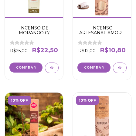
INCENSO DE
INCENSO
MORANGO C/
ARTESANAL AMORA
CHAMPAGNE - Cria
E CANELA - SORTE E
um ambiente
SUCESSO - N' DA LUA
acolhedor e tranquílo -
R$22,50
R$10,80
R$25,00
R$12,00
Conexão espiritual -
Introspecção -
10% OFF
10% OFF