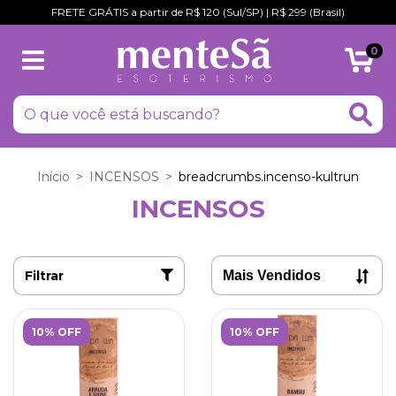
FRETE GRÁTIS a partir de R$ 120 (Sul/SP) | R$ 299 (Brasil)
0
Início
>
INCENSOS
>
breadcrumbs.incenso-kultrun
INCENSOS
Filtrar
10% OFF
10% OFF