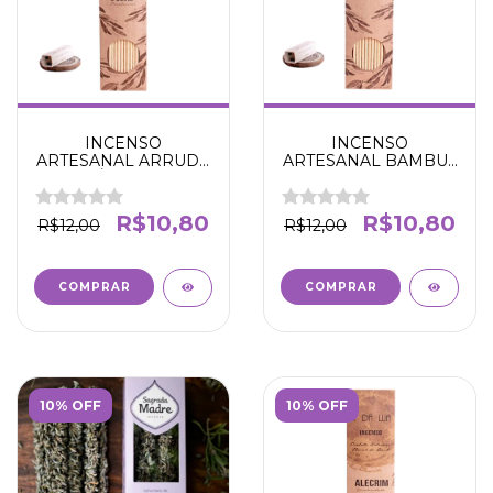
INCENSO
INCENSO
ARTESANAL ARRUDA
ARTESANAL BAMBU -
E GUINÉ - LIMPEZA E
PROSPERIDADE
AFASTA ENERGIA
SORTE -N' DA LUA
NEGATIVA - N' DA
R$10,80
R$10,80
R$12,00
R$12,00
LUA
10% OFF
10% OFF