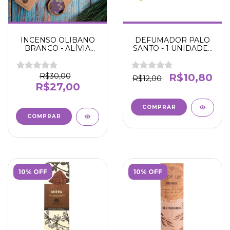
INCENSO OLIBANO
DEFUMADOR PALO
BRANCO - ALÍVIA
SANTO - 1 UNIDADE -
ESTRESSE E
CONTRA INVEJA -
ANSIEDADEE PARA
LIMPEZA DE
MEDITAÇÃO -
ENERGIA PESADA -
R$30,00
R$10,80
R$12,00
SAGRADA MADRE
R$27,00
10% OFF
10% OFF