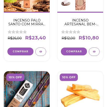
INCENSO PALO
INCENSO
SANTO COM MIRRA -
ARTESANAL BEM-
RESTAURAÇÃO E
ESTAR - ENERGIA
ALEGRIA- SAGRADA
POSITIVAS E BONS
MADRE
FLUÍDOS -N' DA LUA
R$23,40
R$10,80
R$26,00
R$12,00
10% OFF
10% OFF