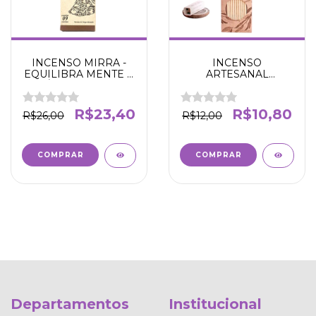
INCENSO MIRRA -
INCENSO
EQUILIBRA MENTE E
ARTESANAL
ESPÍRITO - NIRVANA
RESTAURADOR -
PROTEGE E
RESTAURA A AURA -
R$23,40
R$10,80
R$26,00
R$12,00
N' DA LUA
Departamentos
Institucional