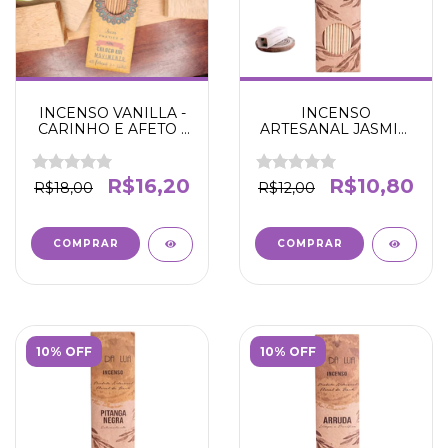
INCENSO VANILLA -
INCENSO
CARINHO E AFETO -
ARTESANAL JASMIM
NOA
- PAZ INTERIOR E
ANTI STRESS - N' DA
LUA
R$16,20
R$10,80
R$18,00
R$12,00
10% OFF
10% OFF