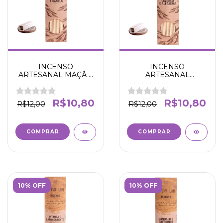
INCENSO
INCENSO
ARTESANAL MAÇÃ E
ARTESANAL
CANELA - AMOR
LAVANDA E
AFETO E
ALFAZEMA -
RELACIONAMENTOS
CALMANTE ALIVIA AS
R$10,80
R$10,80
R$12,00
R$12,00
- N' DA LUA
TENSÕES - N' DA LUA
10% OFF
10% OFF